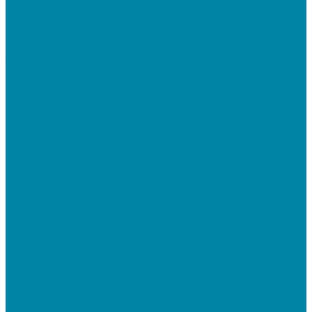
отчетность
Подключение дополнительного абонента в
системе
Подключение к ЕГАИС АЛКОГОЛЬ
Тендерное сопровождение
Регистрация в ЕИС (ЕРУЗ)
Сопровождение торговых процедур
Оформление банковских гарантий
Электронная подпись
Установка и настройка ПО для работы с ЭП
Регистрация на торговой площадке/госпортале
Настройка и регистрация на портале ФГИС ЦС
SABY (СБИС)
SabyReport: Отчетность через интернет
SabyDocs: Электронный документооборот
SabyTrade: Поиск торгов и закупок
SabyBu: Бухгалтерия и учет
SabyProfile: Всё о компаниях и владельцах
SabyRetail: Автоматизация магазинов и
ресторанов
SabyTMS: ЭтРН и автоматизация логистики
Электронная подпись
Электронная подпись для юрлиц и ИП от УЦ ФНС