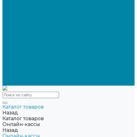
Электронная подпись для физлиц
Электронная подпись для ГосПорталов
Электронная подпись для торгов
Программы для работы с электронной подписью
Токены для записи электронной подписи
Удаленное продление электронных подписей
Тендеры
Компания
Новости
Отзывы
Вакансии
Политика конфиденциальности
Сертификаты
Реквизиты
Контакты
Каталог товаров
Назад
Каталог товаров
Онлайн-кассы
Назад
Онлайн-кассы