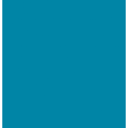
Mobile SMARTS: ЕГАИС 3
Mobile SMARTS: Склад 15
ПО на базе решений 1С
Электронная отчетность и документооборот (ЭДО)
Услуги
Онлайн-кассы
Установка и замена фискальных накопителей
(ФН)
Подключение к Оператору фискальных данных
(ОФД)
Регистрация ККТ в ФНС России
Торговля и склад
Автоматизация розничной торговли
Автоматизация кафе и ресторанов
Автоматизация сферы услуг
Маркировка товаров
&quot;Честный знак&quot;: подключение к
системе маркировки
&quot;Честный знак&quot;: электронный
документооборот для маркировки
&quot;Честный знак&quot;: подбор оборудования
для маркировки
СБИС
Установка и настройка СБИС Электронная