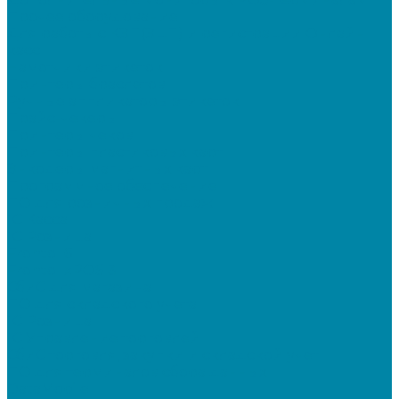
Прочее оборудование
Для работы с КЭП(ЭЦП) и регистрации Онлайн
касс
Намотчики этикеток
Принтеры браслетов
Ручные аппликаторы этикеток
Прайс-чекеры
Принтеры чеков
Принтеры пластиковых карт
Энкодеры магнитных карт
Программное обеспечение
ПО для розничных продаж
1C Касса
1С Розница
Frontol 6
Frontol xPOS 3
СбиС для магазина
ПО для складского учета
1C Розница
1С Управление торговлей
СбиС торговля, закупки и складской учет
ПО для терминалов сбора данных
DataMobile