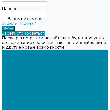
Пароль
Запомнить меня
Забыли пароль?
Зарегистрироваться
После регистрации на сайте вам будет доступно
отслеживание состояния заказов, личный кабинет
и другие новые возможности
...
Каталог товаров
Онлайн-кассы
Смарт-терминалы (сенсорные)
Фискальные регистраторы
Кнопочные кассы
Сканеры штрихкодов 2D
Проводные сканеры
Беспроводные сканеры
Стационарные сканеры
Принтеры этикеток
Бюджетные термопринтеры
Профессиональные термотрансферные принтеры