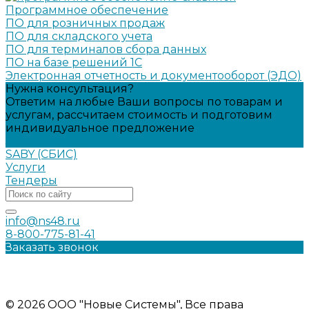
Программное обеспечение
ПО для розничных продаж
ПО для складского учета
ПО для терминалов сбора данных
ПО на базе решений 1С
Электронная отчетность и документооборот (ЭДО)
Нужна консультация?
Ответим на любые Ваши вопросы по товарам и
услугам, рассчитаем стоимость и подготовим
индивидуальное предложение
Задать вопрос
SABY (СБИС)
Услуги
Тендеры
info@ns48.ru
8-800-775-81-41
Заказать звонок
Политика конфиденциальности
Информация на сайте носит ознакомительный характер и
не является публичной офертой
© 2026 ООО "Новые Системы", Все права