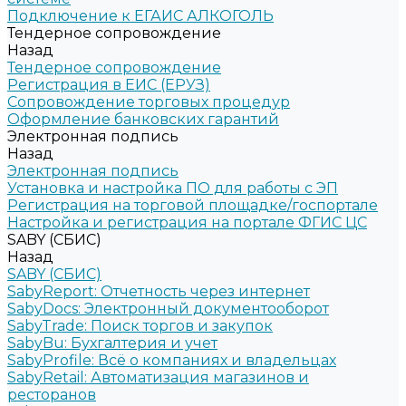
Подключение к ЕГАИС АЛКОГОЛЬ
Тендерное сопровождение
Назад
Тендерное сопровождение
Регистрация в ЕИС (ЕРУЗ)
Сопровождение торговых процедур
Оформление банковских гарантий
Электронная подпись
Назад
Электронная подпись
Установка и настройка ПО для работы с ЭП
Регистрация на торговой площадке/госпортале
Настройка и регистрация на портале ФГИС ЦС
SABY (СБИС)
Назад
SABY (СБИС)
SabyReport: Отчетность через интернет
SabyDocs: Электронный документооборот
SabyTrade: Поиск торгов и закупок
SabyBu: Бухгалтерия и учет
SabyProfile: Всё о компаниях и владельцах
SabyRetail: Автоматизация магазинов и
ресторанов