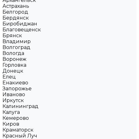
Архангельск
Астрахань
Белгород
Бердянск
Биробиджан
Благовещенск
Брянск
Владимир
Волгоград
Вологда
Воронеж
Горловка
Донецк
Елец
Енакиево
Запорожье
Иваново
Иркутск
Калининград
Калуга
Кемерово
Киров
Краматорск
Красный Луч