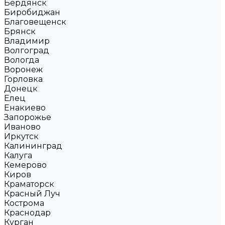
Бердянск
Биробиджан
Благовещенск
Брянск
Владимир
Волгоград
Вологда
Воронеж
Горловка
Донецк
Елец
Енакиево
Запорожье
Иваново
Иркутск
Калининград
Калуга
Кемерово
Киров
Краматорск
Красный Луч
Кострома
Краснодар
Курган