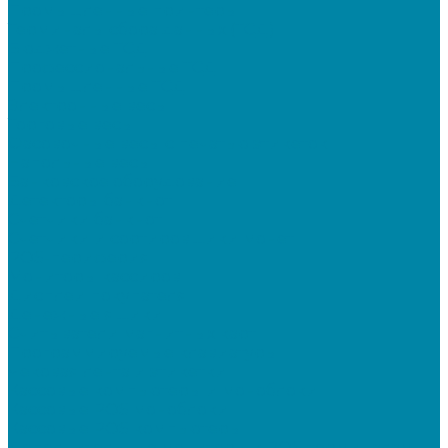
Промышленные принтеры
Терминалы сбора данных (ТСД)
Бюджетные ТСД
Профессиональные ТСД
Промышленные ТСД
Электронные весы
Торговые весы
Фасовочные весы с печатью этикеток
Напольные весы
Банковское оборудование
Детекторы банкнот
Счетчики банкнот
Счетчики и сортировщики монет
POS-периферия
Мониторы кассиров
Дисплеи покупателя
Денежные ящики
Считыватели магнитных карт
Программируемые клавиатуры
Чековая лента и этикетки
Кассовые компьютеры и моноблоки
Кассовые POS моноблоки
Кассовые POS компьютеры
Дополнительные мониторы к POS-терминалам